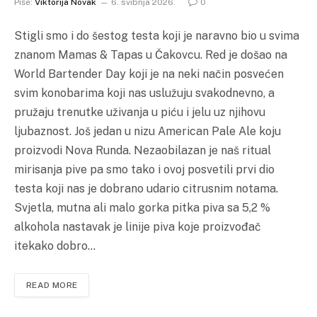
Piše:
Viktorija Novak
6. svibnja 2026.
0
Stigli smo i do šestog testa koji je naravno bio u svima
znanom Mamas & Tapas u Čakovcu. Red je došao na
World Bartender Day koji je na neki način posvećen
svim konobarima koji nas uslužuju svakodnevno, a
pružaju trenutke uživanja u piću i jelu uz njihovu
ljubaznost. Još jedan u nizu American Pale Ale koju
proizvodi Nova Runda. Nezaobilazan je naš ritual
mirisanja pive pa smo tako i ovoj posvetili prvi dio
testa koji nas je dobrano udario citrusnim notama.
Svjetla, mutna ali malo gorka pitka piva sa 5,2 %
alkohola nastavak je linije piva koje proizvođač
itekako dobro…
READ MORE