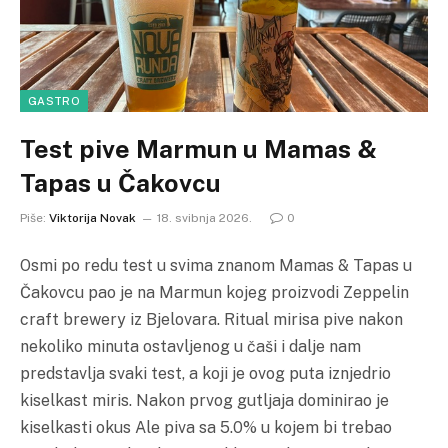
GASTRO
Test pive Marmun u Mamas &
Tapas u Čakovcu
Piše:
Viktorija Novak
18. svibnja 2026.
0
Osmi po redu test u svima znanom Mamas & Tapas u
Čakovcu pao je na Marmun kojeg proizvodi Zeppelin
craft brewery iz Bjelovara. Ritual mirisa pive nakon
nekoliko minuta ostavljenog u čaši i dalje nam
predstavlja svaki test, a koji je ovog puta iznjedrio
kiselkast miris. Nakon prvog gutljaja dominirao je
kiselkasti okus Ale piva sa 5.0% u kojem bi trebao