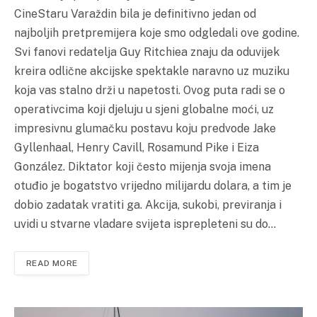
CineStaru Varaždin bila je definitivno jedan od
najboljih pretpremijera koje smo odgledali ove godine.
Svi fanovi redatelja Guy Ritchiea znaju da oduvijek
kreira odlične akcijske spektakle naravno uz muziku
koja vas stalno drži u napetosti. Ovog puta radi se o
operativcima koji djeluju u sjeni globalne moći, uz
impresivnu glumačku postavu koju predvode Jake
Gyllenhaal, Henry Cavill, Rosamund Pike i Eiza
González. Diktator koji često mijenja svoja imena
otuđio je bogatstvo vrijedno milijardu dolara, a tim je
dobio zadatak vratiti ga. Akcija, sukobi, previranja i
uvidi u stvarne vladare svijeta isprepleteni su do…
READ MORE