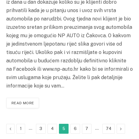
iz dana u dan dokazuje koliko su je klijenti dobro
prihvatili kada je u pitanju unos i uvoz svih vrsta
automobila po narudžbi. Ovog tjedna novi klijent je bio
izuzetno sretan prilikom preuzimanja svog automobila
kojeg mu je omogućio NP AUTO iz Čakovca. O kakvom
je jedinstvenom ljepotanu riječ slika govori više od
tisuću riječi. Ukoliko pak i vi razmišljate o kupovini
automobila u budućem razdoblju definitivno kliknite
na Facebook ili www.np-auto.hr kako bi se informirali o
svim uslugama koje pružaju. Želite li pak detaljnije
informacije koje su vam…
READ MORE
Previous
…
…
Next
1
3
4
5
6
7
74