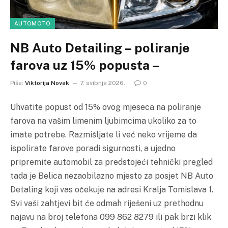
AUTOMOTO
NB Auto Detailing – poliranje
farova uz 15% popusta –
Piše:
Viktorija Novak
7. svibnja 2026.
0
Uhvatite popust od 15% ovog mjeseca na poliranje
farova na vašim limenim ljubimcima ukoliko za to
imate potrebe. Razmišljate li već neko vrijeme da
ispolirate farove poradi sigurnosti, a ujedno
pripremite automobil za predstojeći tehnički pregled
tada je Belica nezaobilazno mjesto za posjet NB Auto
Detaling koji vas očekuje na adresi Kralja Tomislava 1.
Svi vaši zahtjevi bit će odmah riješeni uz prethodnu
najavu na broj telefona 099 862 8279 ili pak brzi klik