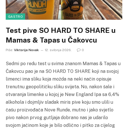
GASTRO
Test pive SO HARD TO SHARE u
Mamas & Tapas u Čakovcu
Piše:
Viktorija Novak
12. svibnja 2026.
0
Sedmi po redu test u svima znanom Mamas & Tapas u
Čakovcu pao je na SO HARD TO SHARE koji na svojoj
limenci ima sliku koja možda na neki način opisuje
trenutnu geopolitičku sliku svijeta. No, nakon šale i
otvaranja limenke u kojoj je New England Ipa sa 6,4%
alkohola i dojmljiv sladak miris pive koju smo ulili u
čašu proizvođača Nove Runde, mutno i jako svjetlo
pivo nakon prvog gutljaja dobrano nas je udarilo
svojom jačinom koje je bilo odlično i pitko za cijelog