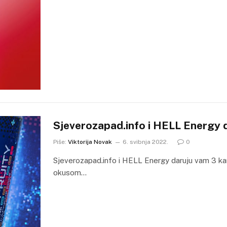
Sjeverozapad.info i HELL Energy 
Piše:
Viktorija Novak
6. svibnja 2022.
0
Sjeverozapad.info i HELL Energy daruju vam 3 k
okusom…