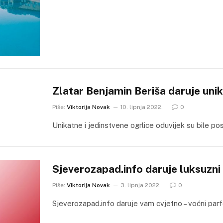
Zlatar Benjamin Beriša daruje uni
Piše:
Viktorija Novak
10. lipnja 2022.
0
Unikatne i jedinstvene ogrlice oduvijek su bile po
Sjeverozapad.info daruje luksuz
Piše:
Viktorija Novak
3. lipnja 2022.
0
Sjeverozapad.info daruje vam cvjetno – voćni pa