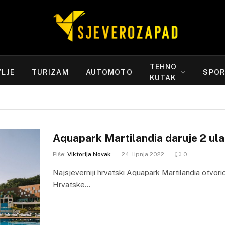
TEHNO
LJE
TURIZAM
AUTOMOTO
SPO
KUTAK
Aquapark Martilandia daruje 2 ul
Piše:
Viktorija Novak
24. lipnja 2022.
0
Najsjeverniji hrvatski Aquapark Martilandia otvori
Hrvatske…