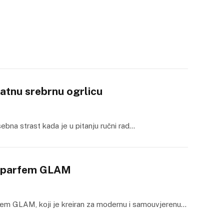
katnu srebrnu ogrlicu
sebna strast kada je u pitanju ručni rad…
ni parfem GLAM
rfem GLAM, koji je kreiran za modernu i samouvjerenu…