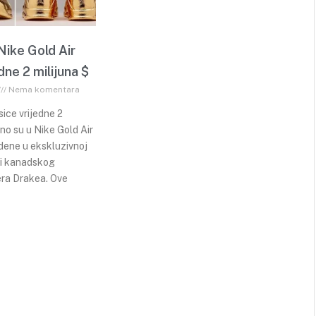
Nike Gold Air
dne 2 milijuna $
Nema komentara
sice vrijedne 2
vno su u Nike Gold Air
dene u ekskluzivnoj
 i kanadskog
era Drakea. Ove