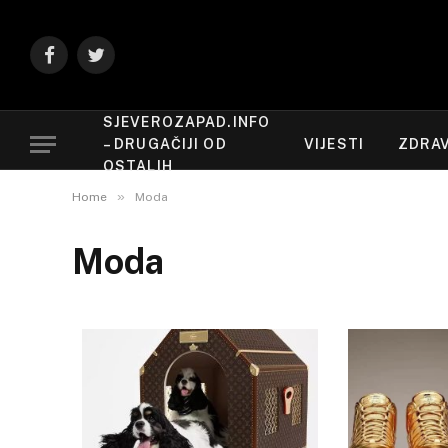
Facebook
Twitter
SJEVEROZAPAD.INFO
– DRUGAČIJI OD
VIJESTI
ZDRAV
OSTALIH
»
Home
Moda
Moda