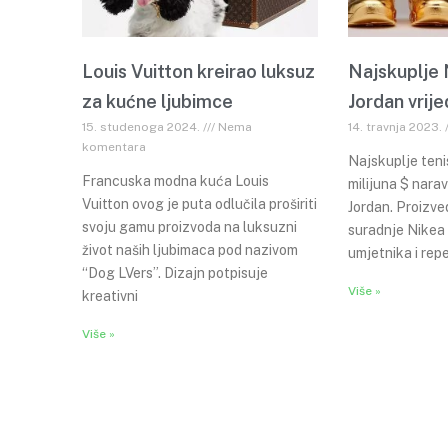
Louis Vuitton kreirao luksuz
Najskuplje 
za kućne ljubimce
Jordan vrije
15. studenoga 2024.
Nema
14. travnja 2023.
komentara
Najskuplje teni
Francuska modna kuća Louis
milijuna $ nara
Vuitton ovog je puta odlučila proširiti
Jordan. Proizve
svoju gamu proizvoda na luksuzni
suradnje Nikea
život naših ljubimaca pod nazivom
umjetnika i rep
“Dog LVers”. Dizajn potpisuje
Više »
kreativni
Više »