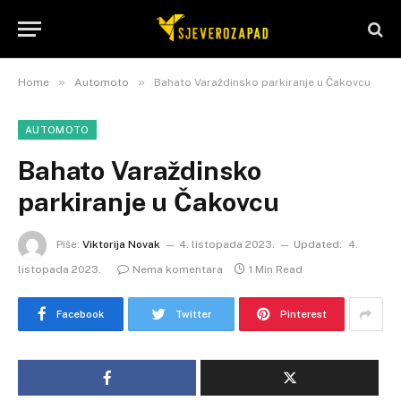
»
»
Home
Automoto
Bahato Varaždinsko parkiranje u Čakovcu
AUTOMOTO
Bahato Varaždinsko
parkiranje u Čakovcu
Piše:
Viktorija Novak
4. listopada 2023.
Updated:
4.
listopada 2023.
Nema komentara
1 Min Read
Facebook
Twitter
Pinterest