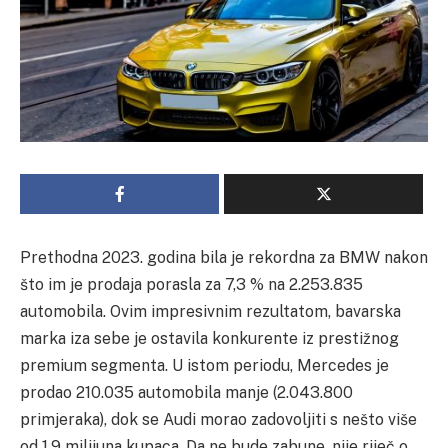
Prethodna 2023. godina bila je rekordna za BMW nakon
što im je prodaja porasla za 7,3 % na 2.253.835
automobila. Ovim impresivnim rezultatom, bavarska
marka iza sebe je ostavila konkurente iz prestižnog
premium segmenta. U istom periodu, Mercedes je
prodao
210.035
automobila manje (2.043.800
primjeraka), dok se Audi morao zadovoljiti s nešto više
od 1,9 milijuna kupaca. Da ne bude zabune, nije riječ o