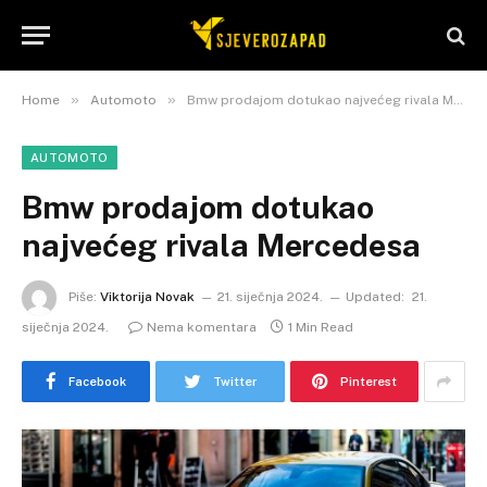
»
»
Home
Automoto
Bmw prodajom dotukao najvećeg rivala Mercedesa
AUTOMOTO
Bmw prodajom dotukao
najvećeg rivala Mercedesa
Piše:
Viktorija Novak
21. siječnja 2024.
Updated:
21.
siječnja 2024.
Nema komentara
1 Min Read
Facebook
Twitter
Pinterest