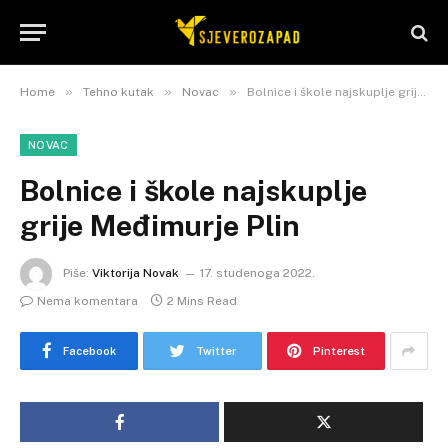
»
»
»
Home
Tehno kutak
Novac
Bolnice i škole najskuplje grije Međimurje Plin
NOVAC
Bolnice i škole najskuplje
grije Međimurje Plin
Piše:
Viktorija Novak
17. studenoga 2022.
Nema komentara
2 Mins Read
Facebook
Twitter
Pinterest