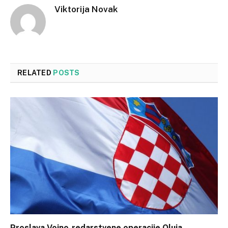
Viktorija Novak
RELATED
POSTS
Proslava Vojno-redarstvene operacije Oluja