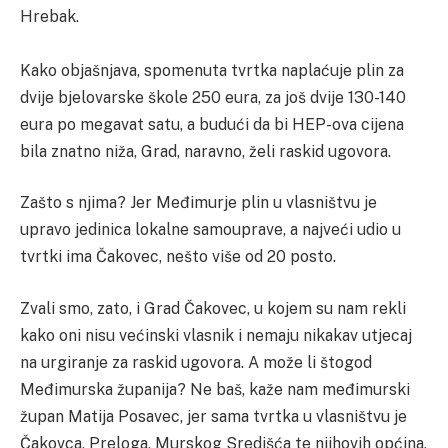
Hrebak.
Kako objašnjava, spomenuta tvrtka naplaćuje plin za
dvije bjelovarske škole 250 eura, za još dvije 130-140
eura po megavat satu, a budući da bi HEP-ova cijena
bila znatno niža, Grad, naravno, želi raskid ugovora.
Zašto s njima? Jer Međimurje plin u vlasništvu je
upravo jedinica lokalne samouprave, a najveći udio u
tvrtki ima Čakovec, nešto više od 20 posto.
Zvali smo, zato, i Grad Čakovec, u kojem su nam rekli
kako oni nisu većinski vlasnik i nemaju nikakav utjecaj
na urgiranje za raskid ugovora. A može li štogod
Međimurska županija? Ne baš, kaže nam međimurski
župan Matija Posavec, jer sama tvrtka u vlasništvu je
Čakovca, Preloga, Murskog Središća te njihovih općina,