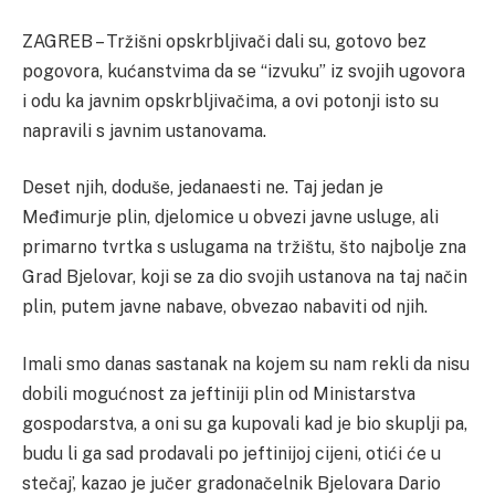
ZAGREB – Tržišni opskrbljivači dali su, gotovo bez
pogovora, kućanstvima da se “izvuku” iz svojih ugovora
i odu ka javnim opskrbljivačima, a ovi potonji isto su
napravili s javnim ustanovama.
Deset njih, doduše, jedanaesti ne. Taj jedan je
Međimurje plin, djelomice u obvezi javne usluge, ali
primarno tvrtka s uslugama na tržištu, što najbolje zna
Grad Bjelovar, koji se za dio svojih ustanova na taj način
plin, putem javne nabave, obvezao nabaviti od njih.
Imali smo danas sastanak na kojem su nam rekli da nisu
dobili mogućnost za jeftiniji plin od Ministarstva
gospodarstva, a oni su ga kupovali kad je bio skuplji pa,
budu li ga sad prodavali po jeftinijoj cijeni, otići će u
stečaj’, kazao je jučer gradonačelnik Bjelovara Dario