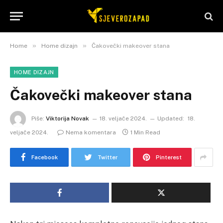
»
»
Home
Home dizajn
Čakovečki makeover stana
HOME DIZAJN
Čakovečki makeover stana
Piše:
Viktorija Novak
18. veljače 2024.
Updated:
18.
veljače 2024.
Nema komentara
1 Min Read
Facebook
Twitter
Pinterest