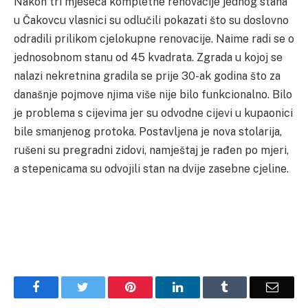
Nakon tri mjeseca kompletne renovacije jednog stana
u Čakovcu vlasnici su odlučili pokazati što su doslovno
odradili prilikom cjelokupne renovacije. Naime radi se o
jednosobnom stanu od 45 kvadrata. Zgrada u kojoj se
nalazi nekretnina gradila se prije 30-ak godina što za
današnje pojmove njima više nije bilo funkcionalno. Bilo
je problema s cijevima jer su odvodne cijevi u kupaonici
bile smanjenog protoka. Postavljena je nova stolarija,
rušeni su pregradni zidovi, namještaj je rađen po mjeri,
a stepenicama su odvojili stan na dvije zasebne cjeline.
Facebook
Twitter
Pinterest
LinkedIn
Tumblr
Email