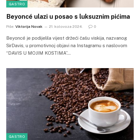
GASTRO
Beyoncé ulazi u posao s luksuznim pićima
Piše:
Viktorija Novak
21. kolovoza 2024.
0
Beyoncé je podijelila vijest držeći čašu viskija, nazvanog
SirDavis, u promotivnoj objavi na Instagramu s naslovom
“DAVIS U MOJIM KOSTIMA”…
GASTRO