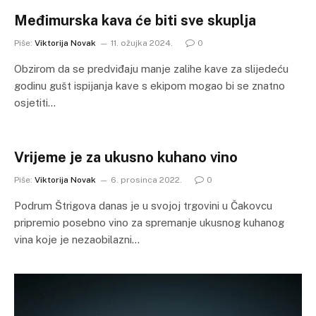
Međimurska kava će biti sve skuplja
Piše:
Viktorija Novak
11. ožujka 2024.
0
Obzirom da se predviđaju manje zalihe kave za slijedeću
godinu gušt ispijanja kave s ekipom mogao bi se znatno
osjetiti…
Vrijeme je za ukusno kuhano vino
Piše:
Viktorija Novak
6. prosinca 2022.
0
Podrum Štrigova danas je u svojoj trgovini u Čakovcu
pripremio posebno vino za spremanje ukusnog kuhanog
vina koje je nezaobilazni…