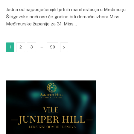
Jedna od najposjećenijih ljetnih manifestacija u Međimurju
Štrigovske noći ove će godine biti domaćin izbora Miss
Međimurske županije za 31. Miss…
…
Next
1
2
3
90