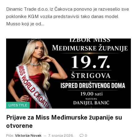
Dinamic Trade d.o.o. iz Čakovca ponovno je razveselio sve
poklonike KGM vozila predstavivši tako danas model
Musso koji je od…
LIFESTYLE
Prijave za Miss Međimurske županije su
otvorene
Piše:
Viktorija Novak
7. srpnja 2026.
0