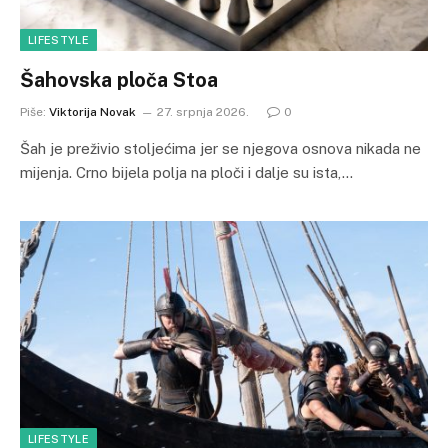
LIFESTYLE
Šahovska ploča Stoa
Piše:
Viktorija Novak
27. srpnja 2026.
0
Šah je preživio stoljećima jer se njegova osnova nikada ne
mijenja. Crno bijela polja na ploči i dalje su ista,…
LIFESTYLE