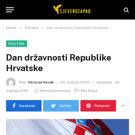
»
»
Home
Politika
Dan državnosti Republike Hrvatske
POLITIKA
Dan državnosti Republike
Hrvatske
Piše:
Viktorija Novak
30. svibnja 2025.
Updated:
30.
svibnja 2025.
Nema komentara
1 Min Read
Facebook
Twitter
Pinterest