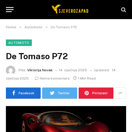
»
»
Home
Automoto
De Tomaso P72
AUTOMOTO
De Tomaso P72
Piše:
Viktorija Novak
14. siječnja 2025.
Updated:
14.
siječnja 2025.
Nema komentara
1 Min Read
Facebook
Twitter
Pinterest