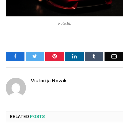
Foto:BL
Facebook
Twitter
Pinterest
LinkedIn
Tumblr
Email
Viktorija Novak
RELATED
POSTS