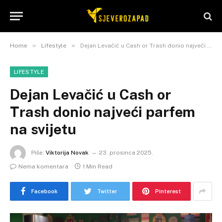
»
»
Home
Lifestyle
Dejan Levačić u Cash or Trash donio najveći parfem na svijetu
LIFESTYLE
Dejan Levačić u Cash or
Trash donio najveći parfem
na svijetu
Piše:
Viktorija Novak
23. prosinca 2025.
Nema komentara
1 Min Read
Facebook
Twitter
Pinterest