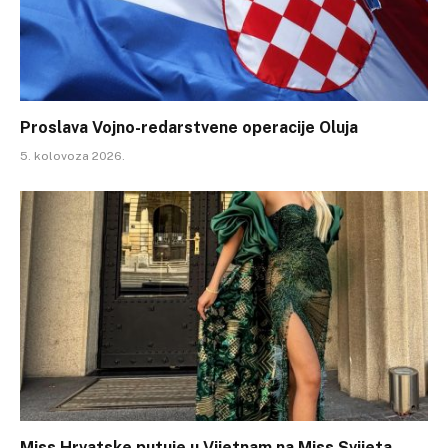
Proslava Vojno-redarstvene operacije Oluja
5. kolovoza 2026.
Miss Hrvatske putuje u Vijetnam na Miss Svijeta