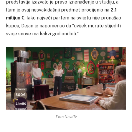
predstavlja izazvalo je pravo iznenađenje u studiju, a
Ilam je ovaj nesvakidašnji predmet procijenio na
2.1
milijun €
. Iako najveći parfem na svijetu nije pronašao
kupca, Dejan je napomenuo da “uvijek morate slijediti
svoje snove ma kakvi god oni bili.“
Foto:NovaTv