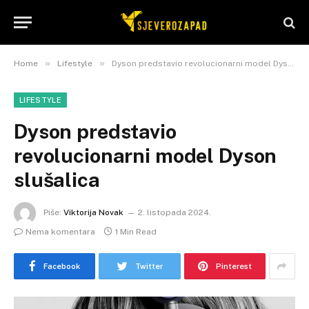
»
»
Home
Lifestyle
Dyson predstavio revolucionarni model Dyson slušalica
LIFESTYLE
Dyson predstavio
revolucionarni model Dyson
slušalica
Piše:
Viktorija Novak
2. listopada 2024.
Nema komentara
1 Min Read
Facebook
Twitter
Pinterest