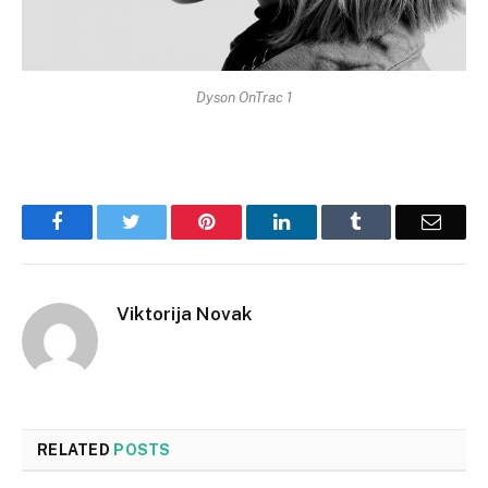
Dyson OnTrac 1
Facebook
Twitter
Pinterest
LinkedIn
Tumblr
Email
Viktorija Novak
RELATED
POSTS