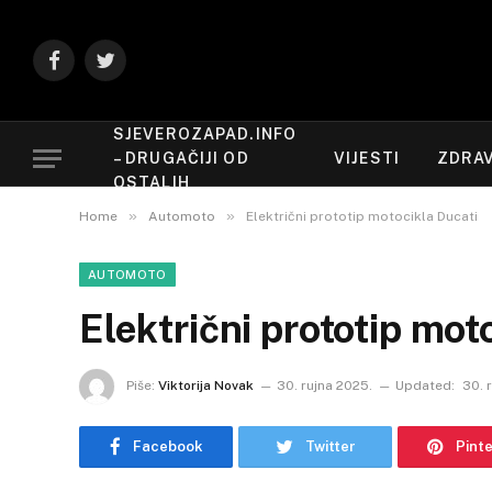
Facebook
Twitter
SJEVEROZAPAD.INFO
– DRUGAČIJI OD
VIJESTI
ZDRAV
OSTALIH
»
»
Home
Automoto
Električni prototip motocikla Ducati
AUTOMOTO
Električni prototip mot
Piše:
Viktorija Novak
30. rujna 2025.
Updated:
30. 
Facebook
Twitter
Pint