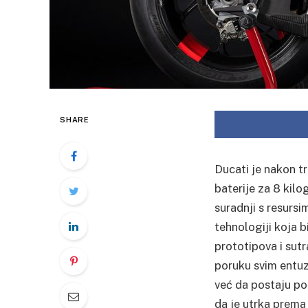
SHARE
Ducati je nakon tr
baterije za 8 kil
suradnji s resur
tehnologiji koja 
prototipova i sut
poruku svim entuz
već da postaju po
da je utrka prema 