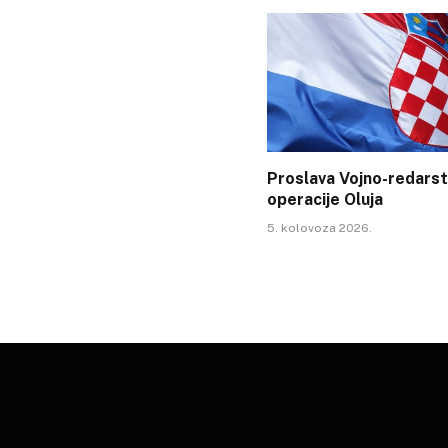
Proslava Vojno-redars
operacije Oluja
5. kolovoza 2026.