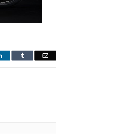
LinkedIn
Tumblr
Email