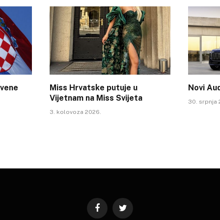
tvene
Miss Hrvatske putuje u
Novi Au
Vijetnam na Miss Svijeta
30. srpnja
3. kolovoza 2026.
Facebook
Twitter