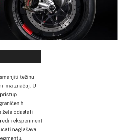
smanjiti težinu
am ima značaj. U
pristup
graničenih
 žele odaslati
oredni eksperiment
Ducati naglašava
 segmentu.