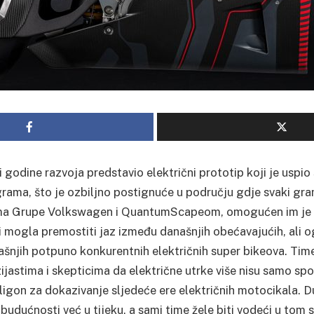
i godine razvoja predstavio električni prototip koji je uspio 
ograma, što je ozbiljno postignuće u području gdje svaki gr
sima Grupe Volkswagen i QuantumScapeom, omogućen im je 
bi mogla premostiti jaz između današnjih obećavajućih, ali o
rašnjih potpuno konkurentnih električnih super bikeova. Time
ijastima i skepticima da električne utrke više nisu samo sp
ligon za dokazivanje sljedeće ere električnih motocikala. 
budućnosti već u tijeku, a sami time žele biti vodeći u tom