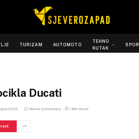
TEHNO
LJE
TURIZAM
AUTOMOTO
SPO
KUTAK
ocikla Ducati
rujna 2025.
Nema komentara
1 Min Read
erest