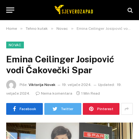
»
»
»
Home
Tehno kutak
Novac
Emina Ceilinger Josipović vodi Čakovečki Spar
NOVAC
Emina Ceilinger Josipović
vodi Čakovečki Spar
Piše:
Viktorija Novak
19. veljače 2024.
Updated:
19.
veljače 2024.
Nema komentara
1 Min Read
Facebook
Twitter
Pinterest