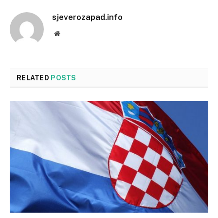
sjeverozapad.info
Website
RELATED
POSTS