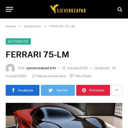
»
»
Home
Automoto
FERRARI 75-LM
AUTOMOTO
FERRARI 75-LM
Piše:
sjeverozapad.info
13. travnja 2022.
Updated:
13.
travnja 2022.
Nema komentara
1 Min Read
Facebook
Twitter
Pinterest