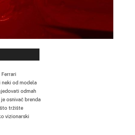
 Ferrari
i neki od modela
osjedovati odmah
 je osnivač brenda
što tržište
ko vizionarski