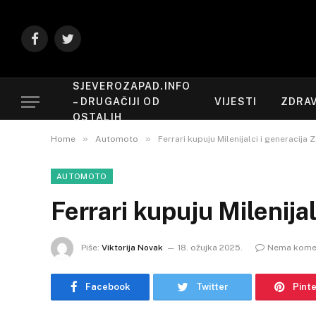
Facebook
Twitter
SJEVEROZAPAD.INFO
– DRUGAČIJI OD
VIJESTI
ZDRAV
OSTALIH
»
»
Home
Automoto
Ferrari kupuju Milenijalci i generacija Z
AUTOMOTO
Ferrari kupuju Milenijal
Piše:
Viktorija Novak
18. ožujka 2025.
Nema kome
Facebook
Twitter
Pint