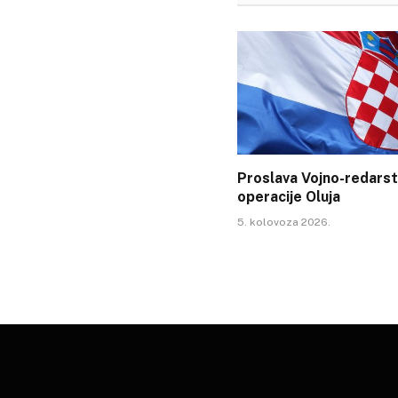
Proslava Vojno-redars
operacije Oluja
5. kolovoza 2026.