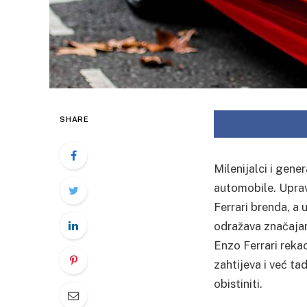
SHARE
Milenijalci i gene
automobile. Uprav
Ferrari brenda, a
odražava značajan
Enzo Ferrari rekao
zahtijeva i već ta
obistiniti.