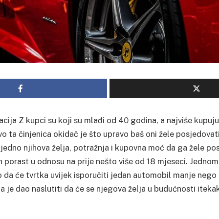
racija Z kupci su koji su mlađi od 40 godina, a najviše kupuju
o ta činjenica okidač je što upravo baš oni žele posjedovat
 ujedno njihova želja, potražnja i kupovna moć da ga žele p
 porast u odnosu na prije nešto više od 18 mjeseci. Jednom
 da će tvrtka uvijek isporučiti jedan automobil manje nego 
da je dao naslutiti da će se njegova želja u budućnosti iteka