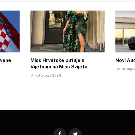
tvene
Miss Hrvatske putuje u
Novi Au
Vijetnam na Miss Svijeta
30. srpnja
3. kolovoza 2026.