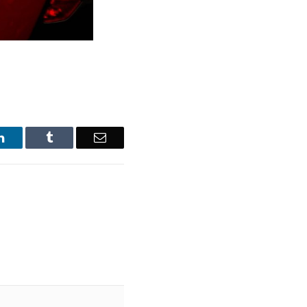
LinkedIn
Tumblr
Email