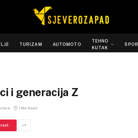
TEHNO
LJE
TURIZAM
AUTOMOTO
SPO
KUTAK
ci i generacija Z
ntara
1 Min Read
erest