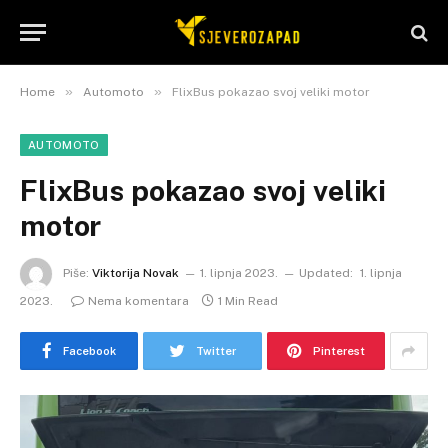
»
»
Home
Automoto
FlixBus pokazao svoj veliki motor
AUTOMOTO
FlixBus pokazao svoj veliki
motor
Piše:
Viktorija Novak
1. lipnja 2023.
Updated:
1. lipnja
2023.
Nema komentara
1 Min Read
Facebook
Twitter
Pinterest