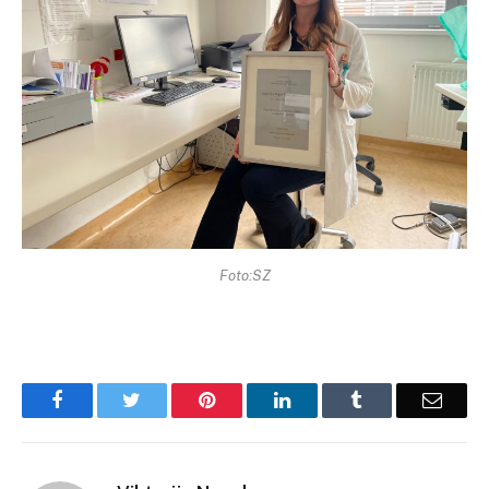
Foto:SZ
Facebook
Twitter
Pinterest
LinkedIn
Tumblr
Email