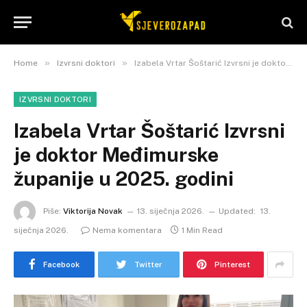
»
»
Home
Izvrsni doktori
Izabela Vrtar Šoštarić Izvrsni je doktor Međimurske županije u 2025. godini
IZVRSNI DOKTORI
Izabela Vrtar Šoštarić Izvrsni
je doktor Međimurske
županije u 2025. godini
Piše:
Viktorija Novak
13. siječnja 2026.
Updated:
13.
siječnja 2026.
Nema komentara
1 Min Read
Facebook
Twitter
Pinterest