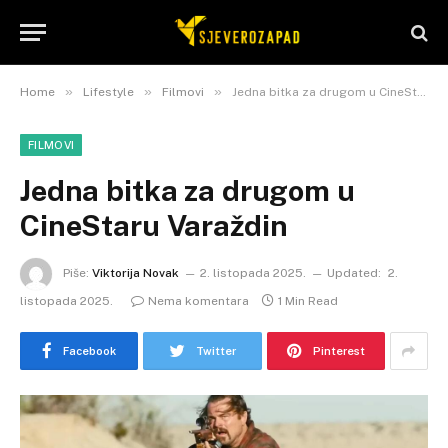
»
»
»
Home
Lifestyle
Filmovi
Jedna bitka za drugom u CineStaru Varaždin
FILMOVI
Jedna bitka za drugom u
CineStaru Varaždin
Piše:
Viktorija Novak
2. listopada 2025.
Updated:
2.
listopada 2025.
Nema komentara
1 Min Read
Facebook
Twitter
Pinterest