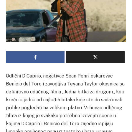
Odlični DiCaprio, negativac Sean Penn, oskarovac
Benicio del Toro i zavodljiva Teyana Taylor okosnica su
definitivno odličnog filma ,,Jedna bitka za drugom,, koji
kreću u jednu od najluđih bitaka koje ste do sada imali
prilike pogledati na velikom platnu. Vrhunac odličnog
filma iz kojeg je svakako potrebno izdvojiti scene u
kojima DiCaprio i Benicio del Toro zajedno ispijaju
limenke omiljenog piva uz žestoke i brze jurnjave