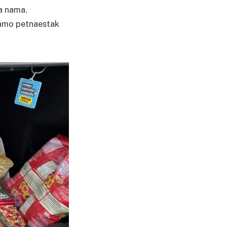
ma nama.
samo petnaestak