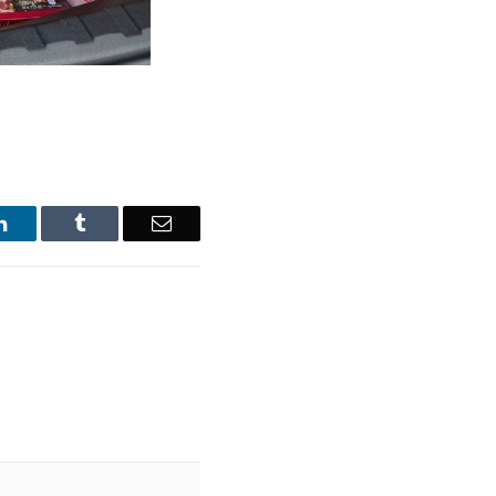
LinkedIn
Tumblr
Email