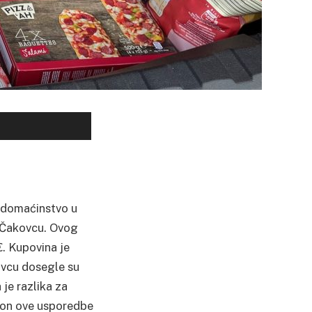
a domaćinstvo u
 u Čakovcu. Ovog
€. Kupovina je
kovcu dosegle su
 je razlika za
kon ove usporedbe