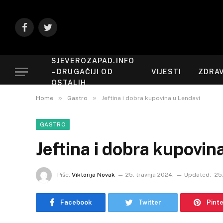
Facebook
Twitter
SJEVEROZAPAD.INFO
– DRUGAČIJI OD
VIJESTI
ZDRAV
OSTALIH
»
»
Home
Gastro
Jeftina i dobra kupovina u Lendavi
GASTRO
Jeftina i dobra kupovin
Piše:
Viktorija Novak
25. travnja 2024.
Updated:
25
Facebook
Twitter
Pint