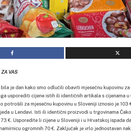
 ZA VAS
a bila je dan kako smo odlučili obaviti mjesečnu kupovinu z
ga usporediti cijene istih ili identičnih artikala s cijenama
o potrošili za mjesečnu kupovinu u Sloveniji iznosio je 103 
eda u Lendavi. Isti ili identični proizvodi u trgovinama Ča
73 €. Usporedite li cijene u Sloveniji i u Hrvatskoj ispada da
amirnicu ogromnih 70 €. Zaključak je vrlo jednostavan na