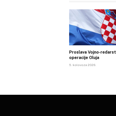
Proslava Vojno-redars
operacije Oluja
5. kolovoza 2026.