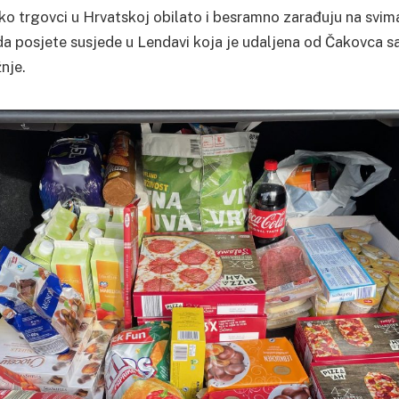
iko trgovci u Hrvatskoj obilato i besramno zarađuju na svi
a posjete susjede u Lendavi koja je udaljena od Čakovca 
nje.