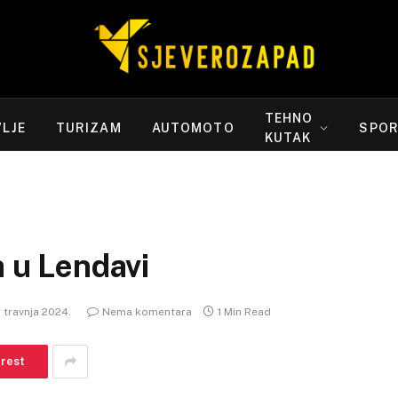
TEHNO
LJE
TURIZAM
AUTOMOTO
SPO
KUTAK
a u Lendavi
. travnja 2024.
Nema komentara
1 Min Read
erest