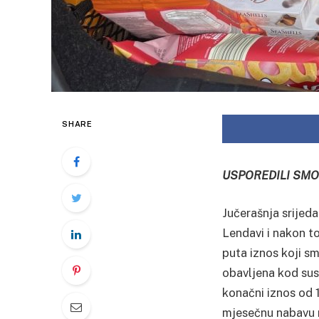
SHARE
USPOREDILI SMO
Jučerašnja srijed
Lendavi i nakon to
puta iznos koji sm
obavljena kod susj
konačni iznos od 1
mjesečnu nabavu n