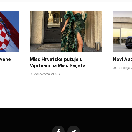
tvene
Miss Hrvatske putuje u
Novi Au
Vijetnam na Miss Svijeta
30. srpnja
3. kolovoza 2026.