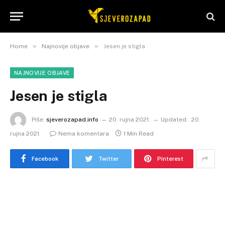
»
»
Home
Najnovije objave
Jesen je stigla
NAJNOVIJE OBJAVE
Jesen je stigla
Piše:
sjeverozapad.info
20. rujna 2021.
Updated:
20.
rujna 2021.
Nema komentara
1 Min Read
Facebook
Twitter
Pinterest