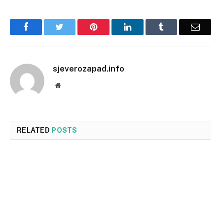
Facebook
Twitter
Pinterest
LinkedIn
Tumblr
Email
sjeverozapad.info
Website
RELATED
POSTS