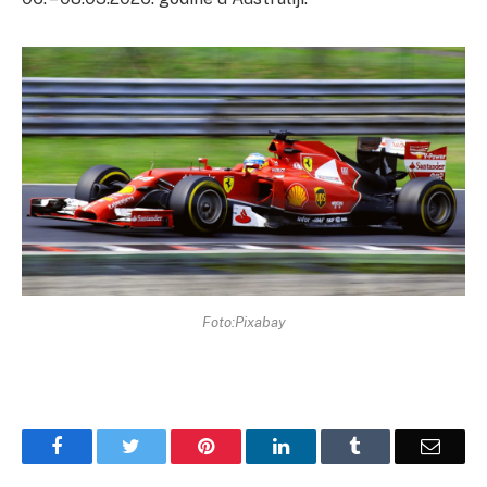
Foto:Pixabay
Facebook
Twitter
Pinterest
LinkedIn
Tumblr
Email