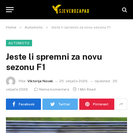
»
»
Home
Automoto
Jeste li spremni za novu sezonu F1
AUTOMOTO
Jeste li spremni za novu
sezonu F1
Piše:
Viktorija Novak
25. veljače 2026.
Updated:
25.
veljače 2026.
Nema komentara
1 Min Read
Facebook
Twitter
Pinterest