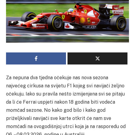
Za nepuna dva tjedna očekuje nas nova sezona
najvećeg cirkusa na svijetu F1 kojeg svi navijači željno
očekuju. Iako su pravila nešto izmijenjena svi se pitaju
da li će Ferrai uspjeti nakon 18 godina biti vodeća
momčad sezone. No kako god bilo i kako god
priželjkivali navijači sve karte otkrit će nam sve
momčadi na ovogodišnjoj utrci koja ja na rasporedu od
06. – 08.03.2026. godine u Australiji.