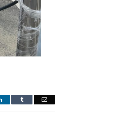
LinkedIn
Tumblr
Email