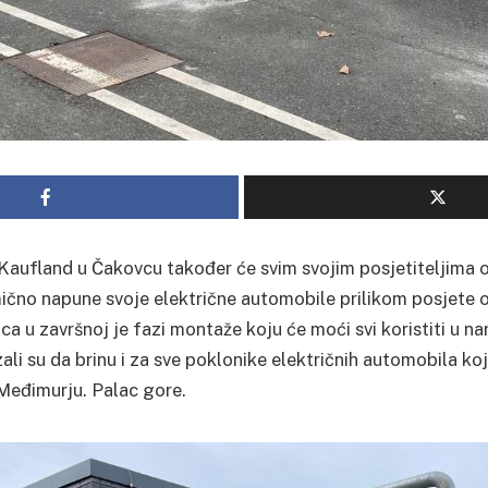
Kaufland u Čakovcu također će svim svojim posjetiteljima 
ično napune svoje električne automobile prilikom posjete o
ca u završnoj je fazi montaže koju će moći svi koristiti u n
i su da brinu i za sve poklonike električnih automobila koj
Međimurju. Palac gore.