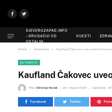
Facebook
Twitter
SJEVEROZAPAD.INFO
– DRUGAČIJI OD
VIJESTI
ZDRAV
OSTALIH
»
»
Home
Automoto
Kaufland Čakovec uveo električnu pun
AUTOMOTO
Kaufland Čakovec uveo
Piše:
Viktorija Novak
26. veljače 2024.
Updated:
26
Facebook
Twitter
Pint