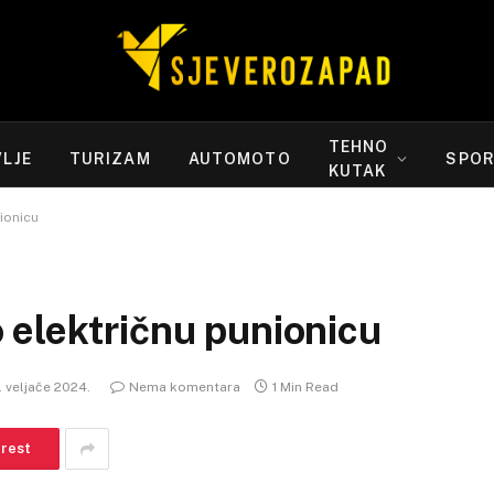
TEHNO
LJE
TURIZAM
AUTOMOTO
SPO
KUTAK
ionicu
 električnu punionicu
. veljače 2024.
Nema komentara
1 Min Read
erest