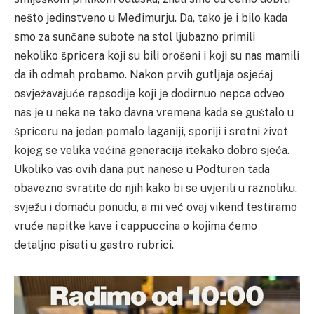
nešto jedinstveno u Međimurju. Da, tako je i bilo kada
smo za sunčane subote na stol ljubazno primili
nekoliko špricera koji su bili orošeni i koji su nas mamili
da ih odmah probamo. Nakon prvih gutljaja osjećaj
osvježavajuće rapsodije koji je dodirnuo nepca odveo
nas je u neka ne tako davna vremena kada se guštalo u
špriceru na jedan pomalo laganiji, sporiji i sretni život
kojeg se velika većina generacija itekako dobro sjeća.
Ukoliko vas ovih dana put nanese u Podturen tada
obavezno svratite do njih kako bi se uvjerili u raznoliku,
svježu i domaću ponudu, a mi već ovaj vikend testiramo
vruće napitke kave i cappuccina o kojima ćemo
detaljno pisati u gastro rubrici.