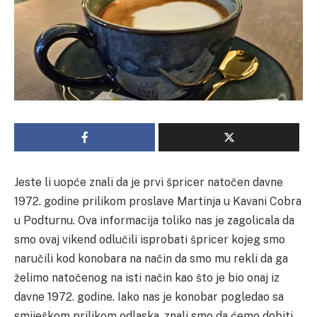
Jeste li uopće znali da je prvi špricer natočen davne
1972. godine prilikom proslave Martinja u Kavani Cobra
u Podturnu. Ova informacija toliko nas je zagolicala da
smo ovaj vikend odlučili isprobati špricer kojeg smo
naručili kod konobara na način da smo mu rekli da ga
želimo natočenog na isti način kao što je bio onaj iz
davne 1972. godine. Iako nas je konobar pogledao sa
smiješkom prilikom odlaska, znali smo da ćemo dobiti