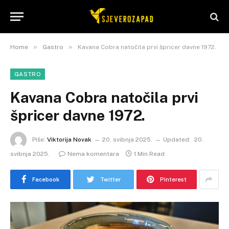
»
»
Home
Gastro
Kavana Cobra natočila prvi špricer davne 1972.
GASTRO
Kavana Cobra natočila prvi
špricer davne 1972.
Piše:
Viktorija Novak
20. svibnja 2025.
Updated:
20.
svibnja 2025.
Nema komentara
1 Min Read
Facebook
Twitter
Pinterest