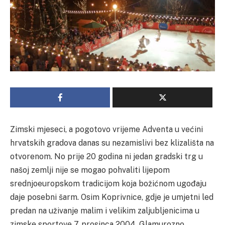
Zimski mjeseci, a pogotovo vrijeme Adventa u većini
hrvatskih gradova danas su nezamislivi bez klizališta na
otvorenom. No prije 20 godina ni jedan gradski trg u
našoj zemlji nije se mogao pohvaliti lijepom
srednjoeuropskom tradicijom koja božićnom ugođaju
daje posebni šarm. Osim Koprivnice, gdje je umjetni led
predan na uživanje malim i velikim zaljubljenicima u
zimske sportove 7. prosinca 2004. Glamurozno