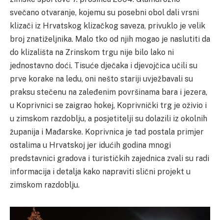
svečano otvaranje, kojemu su posebni obol dali vrsni
klizači iz Hrvatskog klizačkog saveza, privuklo je velik
broj znatiželjnika. Malo tko od njih mogao je naslutiti da
do klizališta na Zrinskom trgu nije bilo lako ni
jednostavno doći. Tisuće dječaka i djevojčica učili su
prve korake na ledu, oni nešto stariji uvježbavali su
praksu stečenu na zaleđenim površinama bara i jezera,
u Koprivnici se zaigrao hokej, Koprivnički trg je oživio i
u zimskom razdoblju, a posjetitelji su dolazili iz okolnih
županija i Mađarske. Koprivnica je tad postala primjer
ostalima u Hrvatskoj jer idućih godina mnogi
predstavnici gradova i turističkih zajednica zvali su radi
informacija i detalja kako napraviti slični projekt u
zimskom razdoblju.