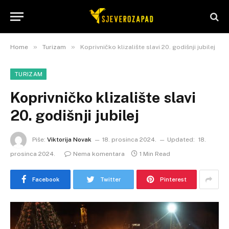
»
»
Home
Turizam
Koprivničko klizalište slavi 20. godišnji jubilej
TURIZAM
Koprivničko klizalište slavi
20. godišnji jubilej
Piše:
Viktorija Novak
18. prosinca 2024.
Updated:
18.
prosinca 2024.
Nema komentara
1 Min Read
Facebook
Twitter
Pinterest