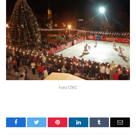
Foto:TZKC
Facebook
Twitter
Pinterest
LinkedIn
Tumblr
Email