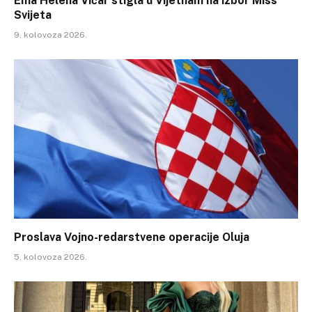
Ema Helena Vičar stigla u Vijetnam na izbor Miss
Svijeta
9. kolovoza 2026.
Proslava Vojno-redarstvene operacije Oluja
5. kolovoza 2026.