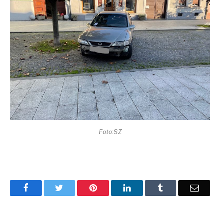
Foto:SZ
Facebook
Twitter
Pinterest
LinkedIn
Tumblr
Email