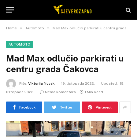
»
»
Home
Automoto
Mad Max odlučio parkirati u centru grada Čakovca
AUTOMOTO
Mad Max odlučio parkirati u
centru grada Čakovca
Piše:
Viktorija Novak
19. listopada 2022.
Updated:
19.
listopada 2022.
Nema komentara
1 Min Read
Facebook
Twitter
Pinterest