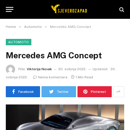
»
»
Home
Automoto
Mercedes AMG Concept
AUTOMOTO
Mercedes AMG Concept
Piše:
Viktorija Novak
30. svibnja 2022.
Updated:
30.
svibnja 2022.
Nema komentara
1 Min Read
Facebook
Twitter
Pinterest