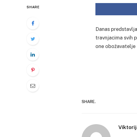
SHARE
Danas predstavlja
travnjacima svih 
one obožavatelje 
SHARE.
Viktori