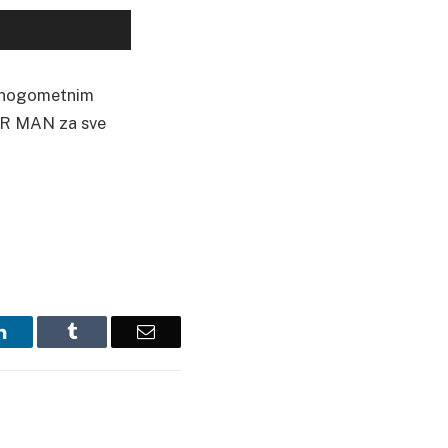
u nogometnim
DER MAN za sve
LinkedIn
Tumblr
Email