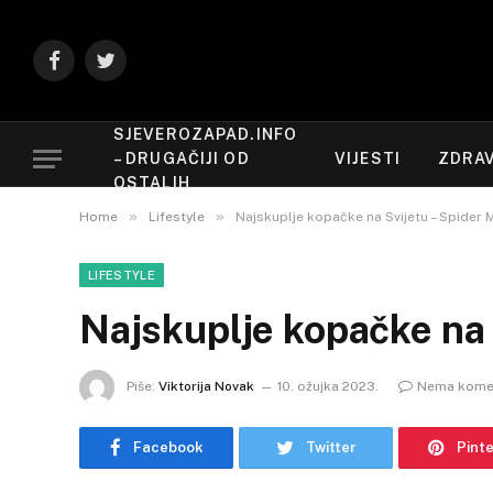
Facebook
Twitter
SJEVEROZAPAD.INFO
– DRUGAČIJI OD
VIJESTI
ZDRAV
OSTALIH
»
»
Home
Lifestyle
Najskuplje kopačke na Svijetu – Spider 
LIFESTYLE
Najskuplje kopačke na 
Piše:
Viktorija Novak
10. ožujka 2023.
Nema kome
Facebook
Twitter
Pint