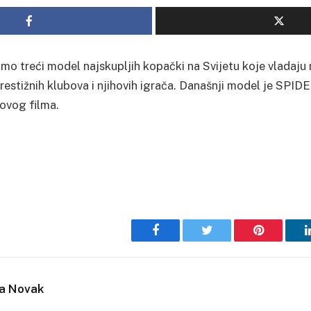
mo treći model najskupljih kopački na Svijetu koje vladaj
prestižnih klubova i njihovih igrača. Današnji model je SPI
ovog filma.
Facebook
Twitter
Pinterest
ja Novak