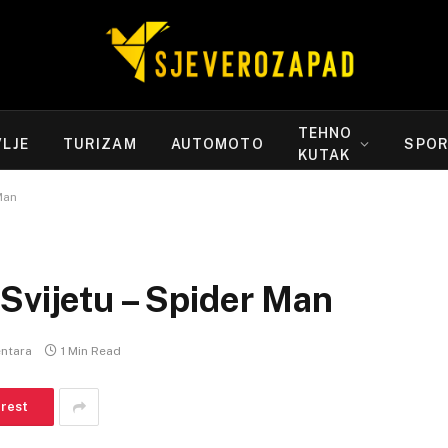
TEHNO
LJE
TURIZAM
AUTOMOTO
SPO
KUTAK
Man
Svijetu – Spider Man
ntara
1 Min Read
erest