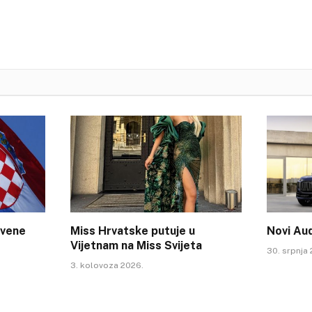
tvene
Miss Hrvatske putuje u
Novi Au
Vijetnam na Miss Svijeta
30. srpnja
3. kolovoza 2026.