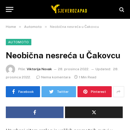
»
»
Home
Automoto
Neobična nesreća u Čakovcu
AUTOMOTO
Neobična nesreća u Čakovcu
Piše:
Viktorija Novak
28. prosinca 2022.
Updated:
28.
prosinca 2022.
Nema komentara
1 Min Read
Facebook
Twitter
Pinterest