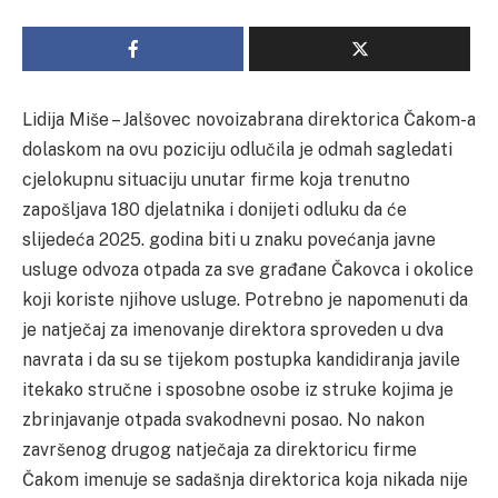
Lidija Miše – Jalšovec novoizabrana direktorica Čakom-a
dolaskom na ovu poziciju odlučila je odmah sagledati
cjelokupnu situaciju unutar firme koja trenutno
zapošljava 180 djelatnika i donijeti odluku da će
slijedeća 2025. godina biti u znaku povećanja javne
usluge odvoza otpada za sve građane Čakovca i okolice
koji koriste njihove usluge. Potrebno je napomenuti da
je natječaj za imenovanje direktora sproveden u dva
navrata i da su se tijekom postupka kandidiranja javile
itekako stručne i sposobne osobe iz struke kojima je
zbrinjavanje otpada svakodnevni posao. No nakon
završenog drugog natječaja za direktoricu firme
Čakom imenuje se sadašnja direktorica koja nikada nije