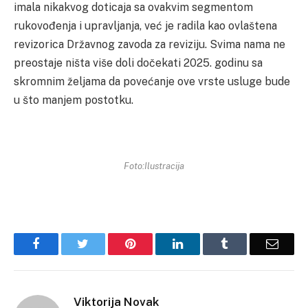
imala nikakvog doticaja sa ovakvim segmentom
rukovođenja i upravljanja, već je radila kao ovlaštena
revizorica Državnog zavoda za reviziju. Svima nama ne
preostaje ništa više doli dočekati 2025. godinu sa
skromnim željama da povećanje ove vrste usluge bude
u što manjem postotku.
Foto:Ilustracija
Facebook
Twitter
Pinterest
LinkedIn
Tumblr
Email
Viktorija Novak