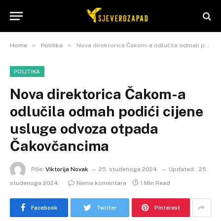
»
»
Home
Politika
Nova direktorica Čakom-a odlučila odmah podići cijene usluge odvoza otpada Čakovčancima
POLITIKA
Nova direktorica Čakom-a
odlučila odmah podići cijene
usluge odvoza otpada
Čakovčancima
Piše:
Viktorija Novak
25. studenoga 2024.
Updated:
25.
studenoga 2024.
Nema komentara
1 Min Read
Facebook
Twitter
Pinterest