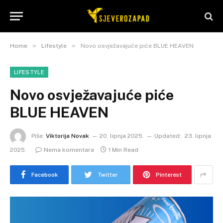
»
»
Home
Lifestyle
Novo osvježavajuće piće BLUE HEAVEN
LIFESTYLE
Novo osvježavajuće piće
BLUE HEAVEN
Piše:
Viktorija Novak
20. lipnja 2025.
Updated:
23. lipnja
2025.
Nema komentara
1 Min Read
Facebook
Twitter
Pinterest