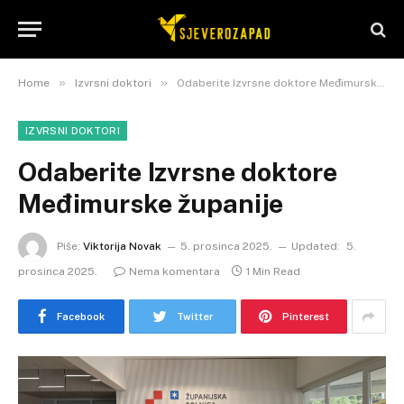
»
»
Home
Izvrsni doktori
Odaberite Izvrsne doktore Međimurske županije
IZVRSNI DOKTORI
Odaberite Izvrsne doktore
Međimurske županije
Piše:
Viktorija Novak
5. prosinca 2025.
Updated:
5.
prosinca 2025.
Nema komentara
1 Min Read
Facebook
Twitter
Pinterest