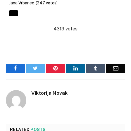
Jana Vrbanec
(347 votes)
4319
votes
Facebook
Twitter
Pinterest
LinkedIn
Tumblr
Email
Viktorija Novak
RELATED
POSTS