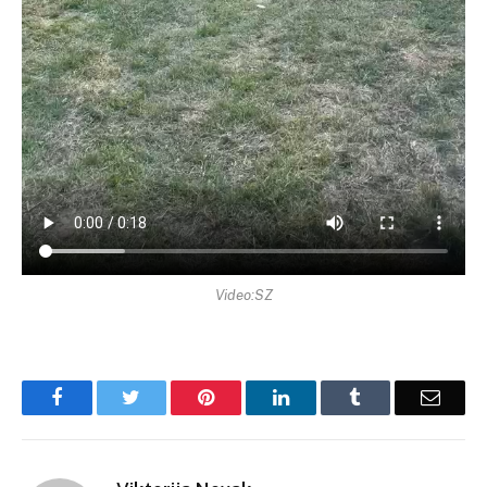
Video:SZ
Facebook
Twitter
Pinterest
LinkedIn
Tumblr
Email