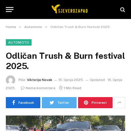
»
»
Home
Automoto
Odličan Trush & Burn festival 2025.
AUTOMOTO
Odličan Trush & Burn festival
2025.
Piše:
Viktorija Novak
15. lipnja 2025.
Updated:
15. lipnja
2025.
Nema komentara
1 Min Read
Facebook
Twitter
Pinterest