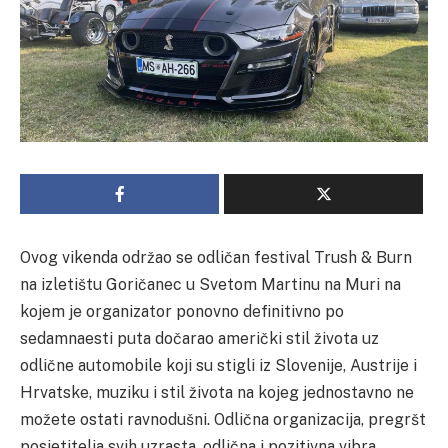
Ovog vikenda održao se odličan festival Trush & Burn
na izletištu Goričanec u Svetom Martinu na Muri na
kojem je organizator ponovno definitivno po
sedamnaesti puta dočarao američki stil života uz
odlične automobile koji su stigli iz Slovenije, Austrije i
Hrvatske, muziku i stil života na kojeg jednostavno ne
možete ostati ravnodušni. Odlična organizacija, pregršt
posjetitelja svih uzrasta, odlična i pozitivna vibra