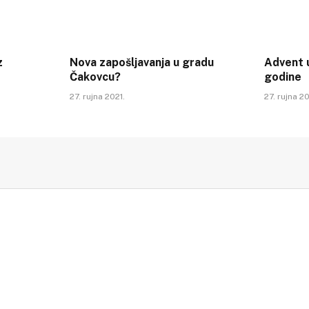
z
Nova zapošljavanja u gradu
Advent u
Čakovcu?
godine
27. rujna 2021.
27. rujna 20