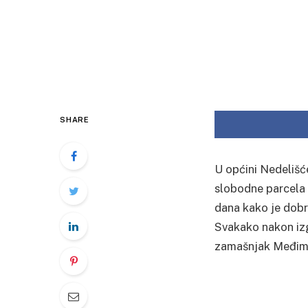
SHARE
U općini Nedelišć
slobodne parcela 
dana kako je dobra
Svakako nakon izg
zamašnjak Međim