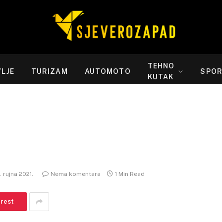
TEHNO
LJE
TURIZAM
AUTOMOTO
SPO
KUTAK
. rujna 2021.
Nema komentara
1 Min Read
erest