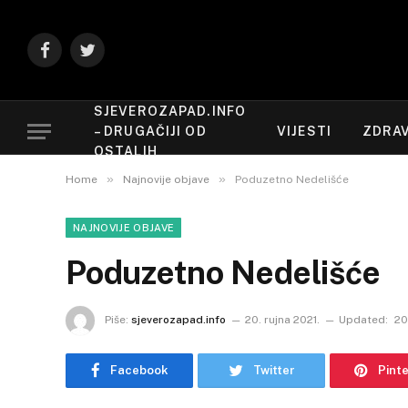
Facebook
Twitter
SJEVEROZAPAD.INFO
– DRUGAČIJI OD
VIJESTI
ZDRAV
OSTALIH
»
»
Home
Najnovije objave
Poduzetno Nedelišće
NAJNOVIJE OBJAVE
Poduzetno Nedelišće
Piše:
sjeverozapad.info
20. rujna 2021.
Updated:
20
Facebook
Twitter
Pint