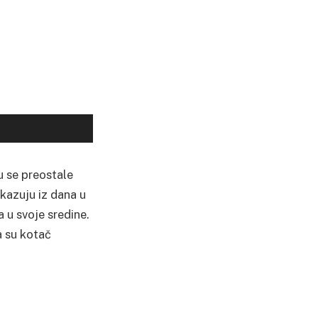
u se preostale
kazuju iz dana u
 u svoje sredine.
a su kotač