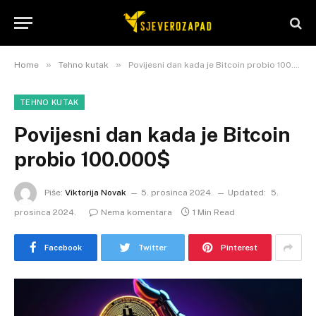
»
»
Home
Tehno kutak
Povijesni dan kada je Bitcoin probio 100.000$
TEHNO KUTAK
Povijesni dan kada je Bitcoin
probio 100.000$
Piše:
Viktorija Novak
5. prosinca 2024.
Updated:
5.
prosinca 2024.
Nema komentara
1 Min Read
Facebook
Twitter
Pinterest