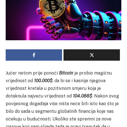
Jučer netom prije ponoći
Bitcoin
je probio magičnu
vrijednost od
100.000$
, da bi se i kasnije njegova
vrijednost kretala u pozitivnom smjeru koja je
dotaknula najveću vrijednost od
104.088$
. Nakon ovog
povijesnog događaja više ništa neće biti isto kao što je
bilo do sada u segmentu globalnih financija koje nas
očekuju u budućnosti. Ukoliko ste spremni za nove
izazove koji nam slijede tada je pravi trenutak da u