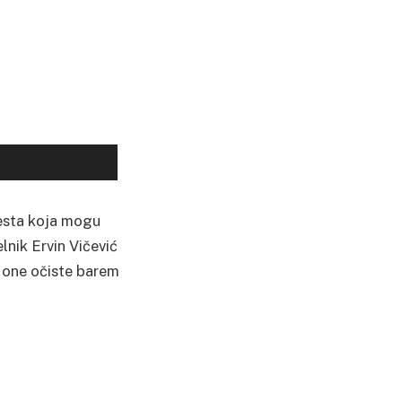
jesta koja mogu
lnik Ervin Vičević
e one očiste barem