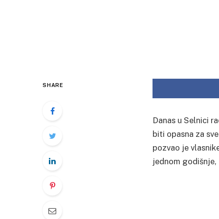
SHARE
Danas u Selnici r
biti opasna za sv
pozvao je vlasnik
jednom godišnje, 