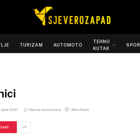
TEHNO
LJE
TURIZAM
AUTOMOTO
SPO
KUTAK
ici
 rujna 2021.
Nema komentara
1 Min Read
erest