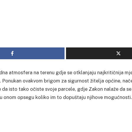
adna atmosfera na terenu gdje se otklanjaju najkritičnija m
e. Ponukan ovakvom brigom za sigurnost žitelja općine, nače
e da isto tako očiste svoje parcele, gdje Zakon nalaže da s
u onom opsegu koliko im to dopuštaju njihove mogućnosti.