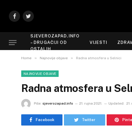
Facebook
Twitter
SJEVEROZAPAD.INFO
– DRUGAČIJI OD
VIJESTI
ZDRAV
OSTALIH
»
»
Home
Najnovije objave
Radna atmosfera u Selnici
NAJNOVIJE OBJAVE
Radna atmosfera u Seln
Piše:
sjeverozapad.info
21. rujna 2021.
Updated:
21.
Facebook
Twitter
Pint