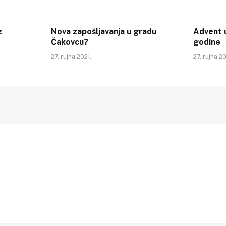
z
Nova zapošljavanja u gradu
Advent u
Čakovcu?
godine
27. rujna 2021.
27. rujna 20