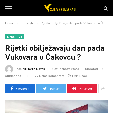
»
»
Home
Lifestyle
Rijetki obilježavaju dan pada Vukovara u Čakovcu ?
LIFESTYLE
Rijetki obilježavaju dan pada
Vukovara u Čakovcu ?
Piše:
Viktorija Novak
17. studenoga 2023.
Updated:
17.
studenoga 2023.
Nema komentara
1 Min Read
Facebook
Twitter
Pinterest