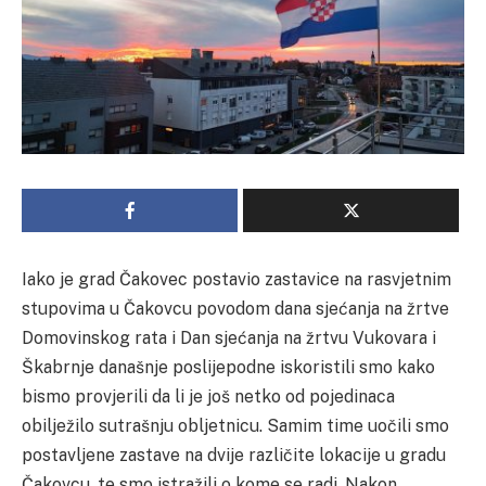
Iako je grad Čakovec postavio zastavice na rasvjetnim
stupovima u Čakovcu povodom dana sjećanja na žrtve
Domovinskog rata i Dan sjećanja na žrtvu Vukovara i
Škabrnje današnje poslijepodne iskoristili smo kako
bismo provjerili da li je još netko od pojedinaca
obilježilo sutrašnju obljetnicu. Samim time uočili smo
postavljene zastave na dvije različite lokacije u gradu
Čakovcu, te smo istražili o kome se radi. Nakon