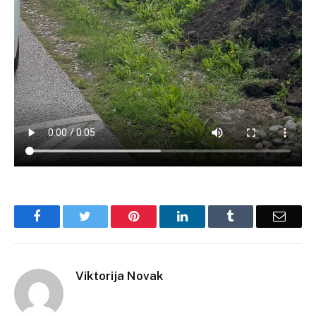
Facebook
Twitter
Pinterest
LinkedIn
Tumblr
Email
Viktorija Novak