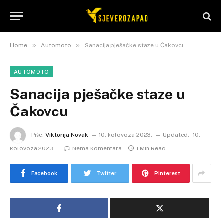
»
»
Home
Automoto
Sanacija pješačke staze u Čakovcu
AUTOMOTO
Sanacija pješačke staze u
Čakovcu
Piše:
Viktorija Novak
10. kolovoza 2023.
Updated:
10.
kolovoza 2023.
Nema komentara
1 Min Read
Facebook
Twitter
Pinterest