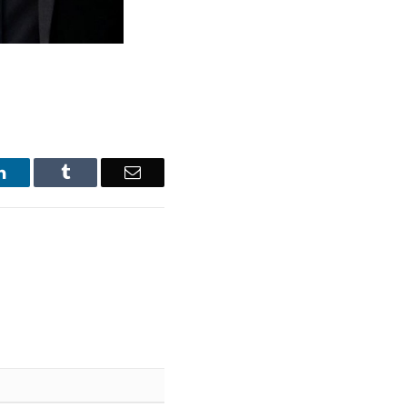
LinkedIn
Tumblr
Email