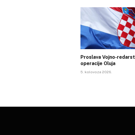
Proslava Vojno-redars
operacije Oluja
5. kolovoza 2026.