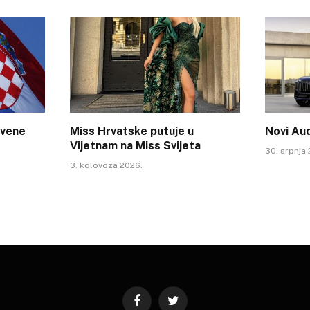
tvene
Miss Hrvatske putuje u
Novi Au
Vijetnam na Miss Svijeta
30. srpnja
3. kolovoza 2026.
Facebook
Twitter