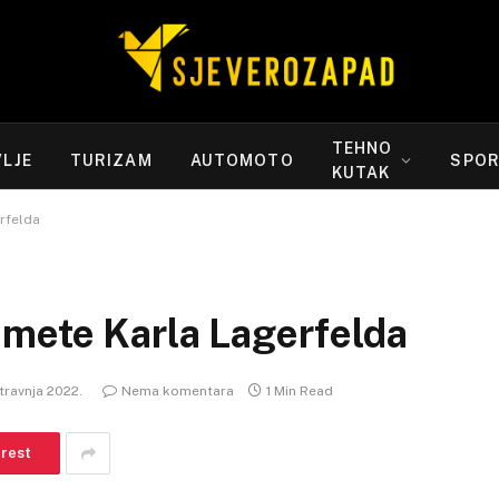
TEHNO
LJE
TURIZAM
AUTOMOTO
SPO
KUTAK
rfelda
dmete Karla Lagerfelda
 travnja 2022.
Nema komentara
1 Min Read
erest