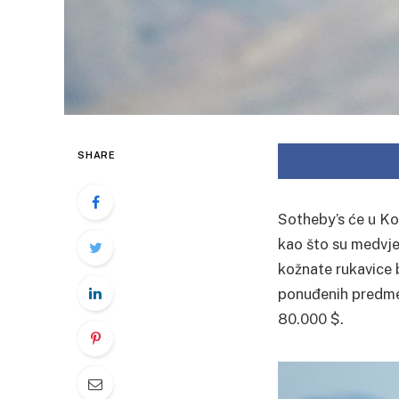
SHARE
Sotheby’s će u Ko
kao što su medvj
kožnate rukavice b
ponuđenih predmeta
80.000 $.