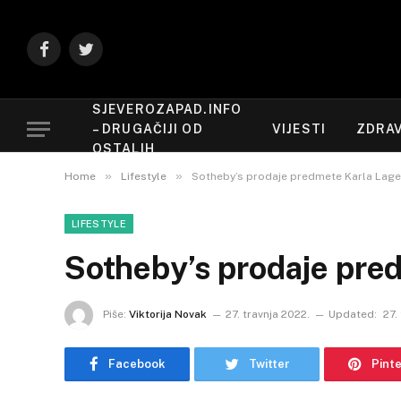
Facebook
Twitter
SJEVEROZAPAD.INFO
– DRUGAČIJI OD
VIJESTI
ZDRAV
OSTALIH
»
»
Home
Lifestyle
Sotheby’s prodaje predmete Karla Lage
LIFESTYLE
Sotheby’s prodaje pre
Piše:
Viktorija Novak
27. travnja 2022.
Updated:
27.
Facebook
Twitter
Pint