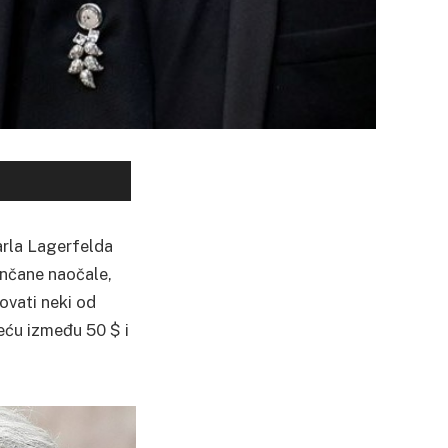
arla Lagerfelda
nčane naočale,
dovati neki od
reću između 50 $ i