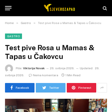
»
»
Home
Gastro
Test pive Rosa u Mamas & Tapas u Čakovcu
GASTRO
Test pive Rosa u Mamas &
Tapas u Čakovcu
Piše:
Viktorija Novak
26. svibnja 2026.
Updated:
26.
svibnja 2026.
Nema komentara
1 Min Read
Facebook
Twitter
Pinterest