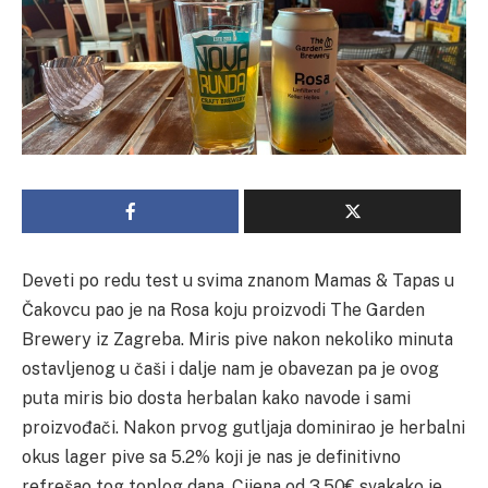
Deveti po redu test u svima znanom Mamas & Tapas u
Čakovcu pao je na Rosa koju proizvodi The Garden
Brewery iz Zagreba. Miris pive nakon nekoliko minuta
ostavljenog u čaši i dalje nam je obavezan pa je ovog
puta miris bio dosta herbalan kako navode i sami
proizvođači. Nakon prvog gutljaja dominirao je herbalni
okus lager pive sa 5.2% koji je nas je definitivno
refrešao tog toplog dana. Cijena od 3.50€ svakako je