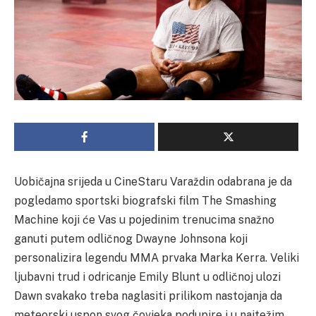
Uobičajna srijeda u CineStaru Varaždin odabrana je da
pogledamo sportski biografski film The Smashing
Machine koji će Vas u pojedinim trenucima snažno
ganuti putem odličnog Dwayne Johnsona koji
personalizira legendu MMA prvaka Marka Kerra. Veliki
ljubavni trud i odricanje Emily Blunt u odličnoj ulozi
Dawn svakako treba naglasiti prilikom nastojanja da
meteorski uspon svog čovjeka podupire i u najtežim