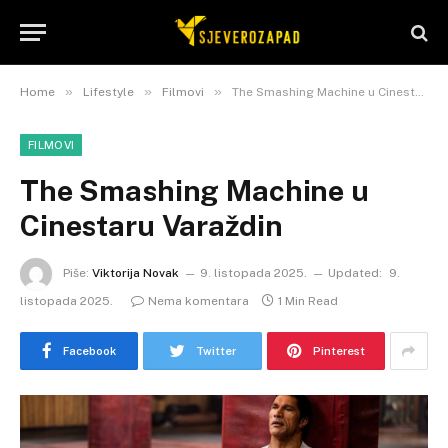
»
»
»
Home
Lifestyle
Filmovi
The Smashing Machine u Cinestaru Varaždin
FILMOVI
The Smashing Machine u
Cinestaru Varaždin
Piše:
Viktorija Novak
9. listopada 2025.
Updated:
9.
listopada 2025.
Nema komentara
1 Min Read
Facebook
Twitter
Pinterest