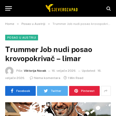
»
»
Home
Posao u Austriji
Trummer Job nudi posao krovopokrivač – limar
POSAO U AUSTRIJI
Trummer Job nudi posao
krovopokrivač – limar
Piše:
Viktorija Novak
16. veljače 2026.
Updated:
16.
veljače 2026.
Nema komentara
1 Min Read
Facebook
Twitter
Pinterest