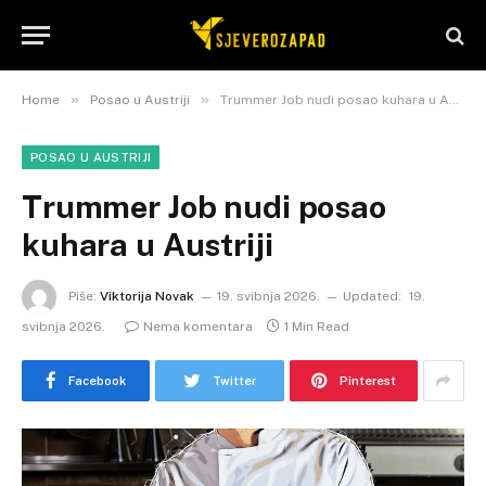
»
»
Home
Posao u Austriji
Trummer Job nudi posao kuhara u Austriji
POSAO U AUSTRIJI
Trummer Job nudi posao
kuhara u Austriji
Piše:
Viktorija Novak
19. svibnja 2026.
Updated:
19.
svibnja 2026.
Nema komentara
1 Min Read
Facebook
Twitter
Pinterest