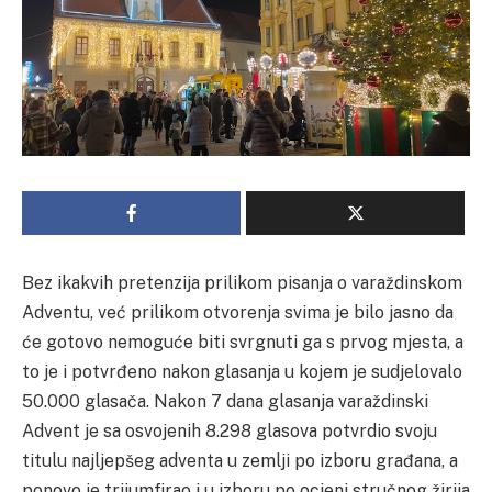
Bez ikakvih pretenzija prilikom pisanja o varaždinskom
Adventu, već prilikom otvorenja svima je bilo jasno da
će gotovo nemoguće biti svrgnuti ga s prvog mjesta, a
to je i potvrđeno nakon glasanja u kojem je sudjelovalo
50.000 glasača. Nakon 7 dana glasanja varaždinski
Advent je sa osvojenih 8.298 glasova potvrdio svoju
titulu najljepšeg adventa u zemlji po izboru građana, a
ponovo je trijumfirao i u izboru po ocjeni stručnog žirija