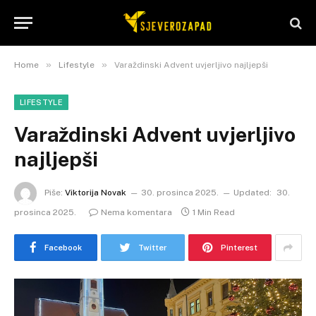
»
»
Home
Lifestyle
Varaždinski Advent uvjerljivo najljepši
LIFESTYLE
Varaždinski Advent uvjerljivo
najljepši
Piše:
Viktorija Novak
30. prosinca 2025.
Updated:
30.
prosinca 2025.
Nema komentara
1 Min Read
Facebook
Twitter
Pinterest