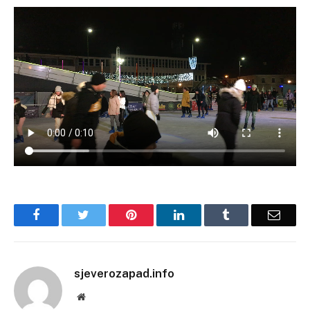
Facebook
Twitter
Pinterest
LinkedIn
Tumblr
Email
sjeverozapad.info
Website