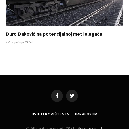
Đuro Đaković na potencijalnoj meti ulagača
22. siječnja 2026.
Facebook
Twitter
UVJETI KORIŠTENJA
IMPRESSUM
© All rights reserved - 2021. -
Sjeverozapad
.