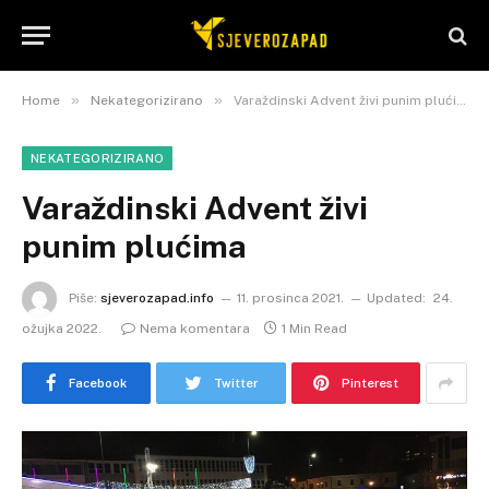
»
»
Home
Nekategorizirano
Varaždinski Advent živi punim plućima
NEKATEGORIZIRANO
Varaždinski Advent živi
punim plućima
Piše:
sjeverozapad.info
11. prosinca 2021.
Updated:
24.
ožujka 2022.
Nema komentara
1 Min Read
Facebook
Twitter
Pinterest