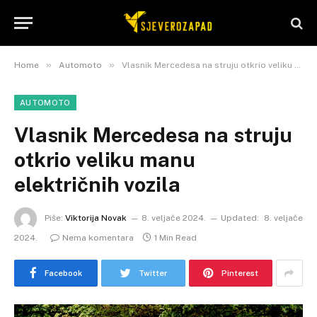
»
»
Home
Automoto
Vlasnik Mercedesa na struju otkrio veliku manu električnih vozila
AUTOMOTO
Vlasnik Mercedesa na struju
otkrio veliku manu
električnih vozila
Piše:
Viktorija Novak
8. veljače 2024.
Updated:
8. veljače
2024.
Nema komentara
1 Min Read
Facebook
Twitter
Pinterest