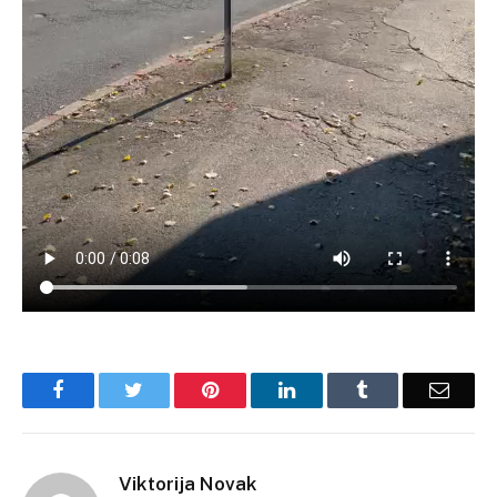
Facebook
Twitter
Pinterest
LinkedIn
Tumblr
Email
Viktorija Novak