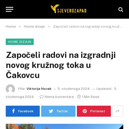
»
»
Home
Home dizajn
Započeli radovi na izgradnji novog kružnog toka u Čakovcu
HOME DIZAJN
Započeli radovi na izgradnji
novog kružnog toka u
Čakovcu
Piše:
Viktorija Novak
5. studenoga 2024.
Updated:
5.
studenoga 2024.
Nema komentara
1 Min Read
Facebook
Twitter
Pinterest