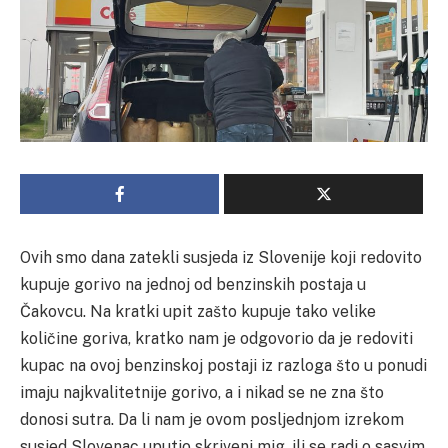
Ovih smo dana zatekli susjeda iz Slovenije koji redovito
kupuje gorivo na jednoj od benzinskih postaja u
Čakovcu. Na kratki upit zašto kupuje tako velike
količine goriva, kratko nam je odgovorio da je redoviti
kupac na ovoj benzinskoj postaji iz razloga što u ponudi
imaju najkvalitetnije gorivo, a i nikad se ne zna što
donosi sutra. Da li nam je ovom posljednjom izrekom
susjed Slovenac uputio skriveni mig, ili se radi o sasvim