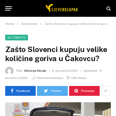
»
»
Home
Automoto
Zašto Slovenci kupuju velike količine goriva u Čakovcu?
AUTOMOTO
Zašto Slovenci kupuju velike
količine goriva u Čakovcu?
Piše:
Viktorija Novak
9. prosinca 2024.
Updated:
9.
prosinca 2024.
Nema komentara
1 Min Read
Facebook
Twitter
Pinterest