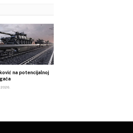
ović na potencijalnoj
agača
a 2026.