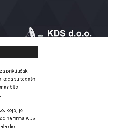
za priključak
a kada su tadašnji
anas bilo
.
o. kojoj je
godina firma KDS
ala dio