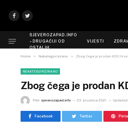
Facebook
Twitter
SJEVEROZAPAD.INFO
– DRUGAČIJI OD
VIJESTI
ZDRAV
OSTALIH
»
»
Home
Nekategorizirano
Zbog čega je prodan KDS Hrv
NEKATEGORIZIRANO
Zbog čega je prodan 
Piše:
sjeverozapad.info
23. prosinca 2021.
Updated
Facebook
Twitter
Pint