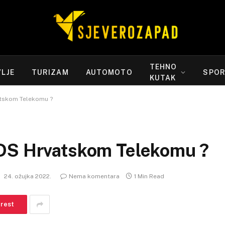
TEHNO
LJE
TURIZAM
AUTOMOTO
SPO
KUTAK
atskom Telekomu ?
KDS Hrvatskom Telekomu ?
:
24. ožujka 2022.
Nema komentara
1 Min Read
erest