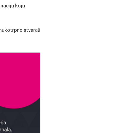
rmaciju koju
mukotrpno stvarali