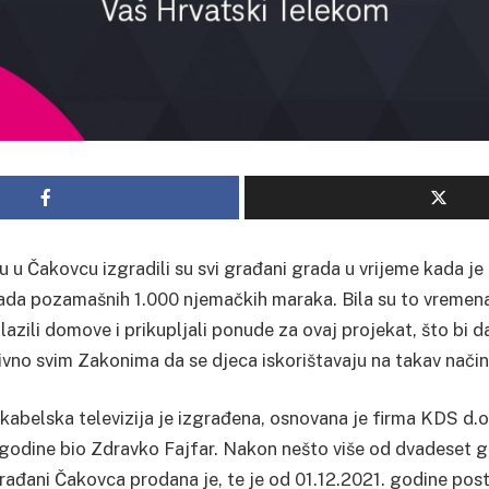
u u Čakovcu izgradili su svi građani grada u vrijeme kada je 
 tada pozamašnih 1.000 njemačkih maraka. Bila su to vremen
azili domove i prikupljali ponude za ovaj projekat, što bi d
ivno svim Zakonima da se djeca iskorištavaju na takav način
abelska televizija je izgrađena, osnovana je firma KDS d.o.
 godine bio Zdravko Fajfar. Nakon nešto više od dvadeset 
građani Čakovca prodana je, te je od 01.12.2021. godine post