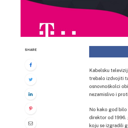
SHARE
Kabelsku televizij
trebalo izdvojiti
osnovnoškolci obil
nezamislivo i prot
No kako god bilo k
direktor od 1996.
koju se izgradili 