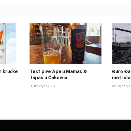
m kruške
Test pive Apa u Mamas &
Đuro Đak
Tapas u Čakovcu
meti ul
3. travnja 2026.
22. siječnj